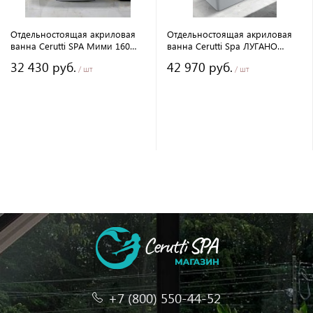
Отдельностоящая акриловая
Отдельностоящая акриловая
ванна Cerutti SPA Мими 160
ванна Cerutti Spa ЛУГАНО
(MiMi 160) CT11288 без
LUGANO 9344 без
32 430 руб.
42 970 руб.
гидромассажа
гидромассажа
/ шт
/ шт
+7 (800) 550-44-52