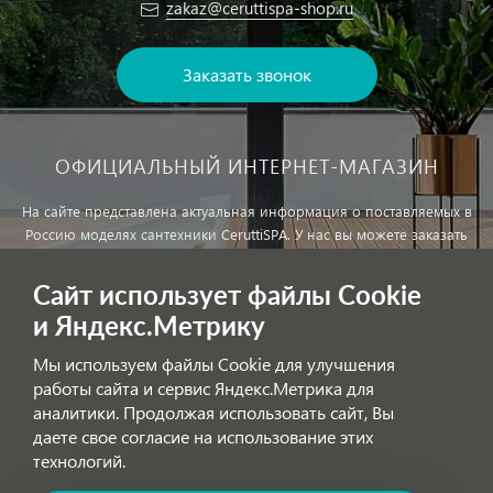
zakaz@ceruttispa-shop.ru
Заказать звонок
ОФИЦИАЛЬНЫЙ ИНТЕРНЕТ-МАГАЗИН
На сайте представлена актуальная информация о поставляемых в
Россию моделях сантехники CeruttiSPA. У нас вы можете заказать
сантехнику с доставкой и, при необходимости, монтажем.
Сайт использует файлы Cookie
и Яндекс.Метрику
Внимание!
Цены, указанные на сайте, не являются публичной
офертой!
Мы используем файлы Cookie для улучшения
работы сайта и сервис Яндекс.Метрика для
аналитики. Продолжая использовать сайт, Вы
Обработка персональных данных
даете свое согласие на использование этих
технологий.