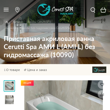
Каталог
Ванны CeruttiSPA
Акриловые ванны без гидромассажа CeruttiSPA
Приставная акриловая ванна
Cerutti Spa АМИ L (AMI L) без
гидромассажа (10090)
О товаре
Цена и заказ
АКЦИЯ