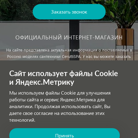
Заказать звонок
ОФИЦИАЛЬНЫЙ ИНТЕРНЕТ-МАГАЗИН
На сайте представлена актуальная информация о поставляемых в
Россию моделях сантехники CeruttiSPA. У нас вы можете заказать
сантехнику с доставкой и, при необходимости, монтажем.
Сайт использует файлы Cookie
и Яндекс.Метрику
Внимание!
Цены, указанные на сайте, не являются публичной
офертой!
Мы используем файлы Cookie для улучшения
работы сайта и сервис Яндекс.Метрика для
аналитики. Продолжая использовать сайт, Вы
Обработка персональных данных
даете свое согласие на использование этих
технологий.
Принять