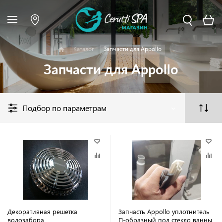
Каталог
Запчасти для Appollo
Запчасти для Appollo
Подбор по параметрам
Декоративная решетка
Запчасть Appollo уплотнитель
водозабора
П-образный под стекло ванны