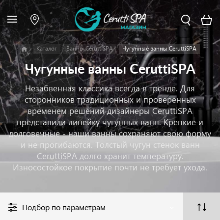
Каталог
Ванны CeruttiSPA
Чугунные ванны CeruttiSPA
Чугунные ванны CeruttiSPA
Незабвенная классика всегда в тренде. Для
сторонников традиционных и проверенных
временем решений дизайнеры CeruttiSPA
представили линейку чугунных ванн. Крепкие и
долговечные - наши ванны сохраняют свою форму
и не прогибаются. Толстый чугун стенок ванн
CeruttiSPA долго хранит температуру.
Износостойкое покрытие почти не требует ухода.
Подбор по параметрам