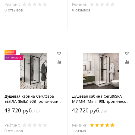
Рейтинг:
Рейтинг:
0 отзывов
0 отзывов
В корзину
В корзину
АКЦИЯ
ХИТ ПРОДАЖ
Душевая кабина Ceruttispa
Душевая кабина CeruttiSPA
БЕЛЛА (Bella) 90B тропический
МИМИ (Mimi) 90b тропический
душ, угловая, черный профиль
душ, угловая, черный профиль
43 720 руб.
42 720 руб.
/ шт
/ шт
Рейтинг:
Рейтинг:
0 отзывов
1 отзыв