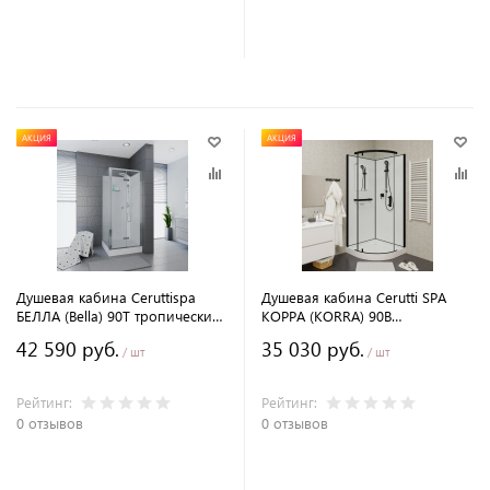
В корзину
В корзину
АКЦИЯ
АКЦИЯ
Душевая кабина Ceruttispa
Душевая кабина Cerutti SPA
БЕЛЛА (Bella) 90T тропический
КОРРА (KORRA) 90B
душ, угловая, без крыши
тропический душ, угловая,
42 590 руб.
35 030 руб.
черный профиль
/ шт
/ шт
Рейтинг:
Рейтинг:
0 отзывов
0 отзывов
В корзину
В корзину