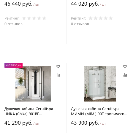
46 440 руб.
44 020 руб.
матовое стекло
черный профиль, матовое
/ шт
/ шт
стекло
Рейтинг:
Рейтинг:
0 отзывов
0 отзывов
В корзину
В корзину
ХИТ ПРОДАЖ
Душевая кабина Ceruttispa
Душевая кабина Ceruttispa
ЧИКА (Chika) 901BF
МИМИ (MiMi) 90T тропический
тропический душ, угловая, без
душ, угловая, без крыши
41 290 руб.
43 900 руб.
крыши
/ шт
/ шт