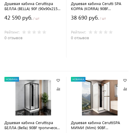
Душевая кабина Ceruttispa
Душевая кабина Cerutti SPA
БЕЛЛА (BELLA) 90F (90x90x215-
КОРРА (KORRA) 90BF
225) тропический душ, угловая,
(90x90x205) угловая, без
42 590 руб.
38 690 руб.
без крыши
крыши, матовое стекло,
/ шт
/ шт
черный профиль, 12018
Рейтинг:
Рейтинг:
0 отзывов
0 отзывов
В корзину
В корзину
НОВИНКА
НОВИНКА
Душевая кабина Ceruttispa
Душевая кабина CeruttiSPA
БЕЛЛА (Bella) 90BF тропический
МИМИ (Mimi) 90BF
душ, угловая, черный профиль,
тропический душ, угловая,