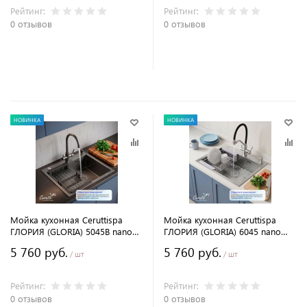
Рейтинг:
Рейтинг:
0 отзывов
0 отзывов
В корзину
В корзину
НОВИНКА
НОВИНКА
Мойка кухонная Ceruttispa
Мойка кухонная Ceruttispa
ГЛОРИЯ (GLORIA) 5045B nano
ГЛОРИЯ (GLORIA) 6045 nano
black (графит) из
embos (матовый хром) из
5 760 руб.
5 760 руб.
нержавеющей стали
нержавеющей стали
/ шт
/ шт
(500х450х220)
(600х450х220)
Рейтинг:
Рейтинг:
0 отзывов
0 отзывов