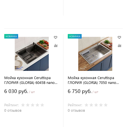
В корзину
В корзину
НОВИНКА
НОВИНКА
Мойка кухонная Ceruttispa
Мойка кухонная Ceruttispa
ГЛОРИЯ (GLORIA) 6045B nano
ГЛОРИЯ (GLORIA) 7050 nano
black (графит) из
embos (матовый хром) из
6 030 руб.
6 750 руб.
нержавеющей стали
нержавеющей стали
/ шт
/ шт
(600х450х220)
(700х500х220)
Рейтинг:
Рейтинг:
0 отзывов
0 отзывов
В корзину
В корзину