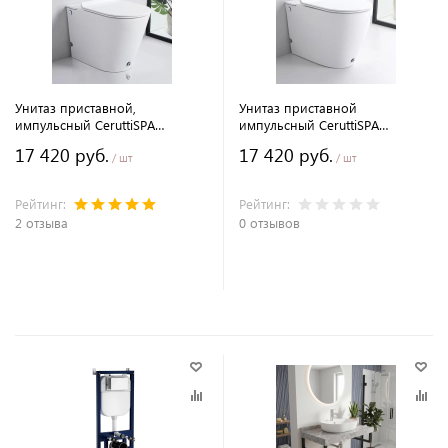
Унитаз приставной,
Унитаз приставной
импульсный CeruttiSPA
импульсный CeruttiSPA
АРГЕНТЕРА (ARGENTERA) Pulse
БАРБАРИЯ (BARBARIA) Pulse
17 420 руб.
17 420 руб.
7267 безободковый
7264 безободковый
/ шт
/ шт
Рейтинг:
Рейтинг:
2 отзыва
0 отзывов
В корзину
В корзину