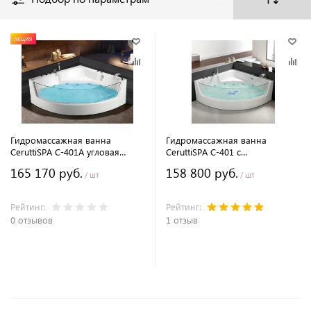
АКЦИЯ
Гидромассажная ванна
Гидромассажная ванна
CeruttiSPA C-401A угловая
CeruttiSPA C-401 с
150х150 см с аэромассажем и
аэромассажем и цветной
165 170 руб.
158 800 руб.
цветной подсветкой
подсветкой, угловая 150х150
/ шт
/ шт
см
Рейтинг:
Рейтинг:
0 отзывов
1 отзыв
В корзину
В корзину