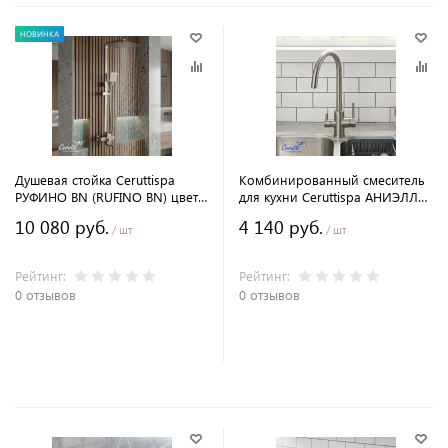
НОВИНКА
Душевая стойка Ceruttispa
Комбинированный смеситель
РУФИНО BN (RUFINO BN) цвет
для кухни Ceruttispa АНИЭЛЛО
матовый никель, 12109
BN (ANIELLO BN) из
10 080 руб.
4 140 руб.
нержавеющей стали, цвет
/ шт
/ шт
матовый никель
Рейтинг:
Рейтинг:
0 отзывов
0 отзывов
В корзину
В корзину