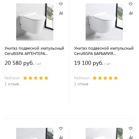
Унитаз подвесной импульсный
Унитаз подвесной импульсный
CeruttiSPA АРГЕНТЕРА
CeruttiSPA БАРБАРИЯ
(ARGENTERA) Aria Pulse
(BARBARIA) Aria Pulse
20 580 руб.
19 100 руб.
безободковый, 60х35х41 см
безободковый, 58,5х36х33 см
/ шт
/ шт
Рейтинг:
Рейтинг:
1 отзыв
1 отзыв
В корзину
В корзину