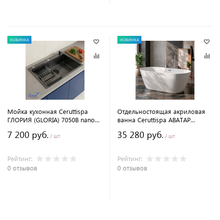
НОВИНКА
НОВИНКА
Мойка кухонная Ceruttispa
Отдельностоящая акриловая
ГЛОРИЯ (GLORIA) 7050B nano
ванна Ceruttispa АВАТАР
black (графит) из
(AVATR) 170 без гидромассажа
7 200 руб.
35 280 руб.
нержавеющей стали, 70х50х22
/ шт
/ шт
см
Рейтинг:
Рейтинг:
0 отзывов
0 отзывов
В корзину
В корзину