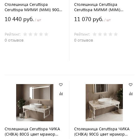
Столешница Ceruttispa
Столешница Ceruttispa
Ceruttispa МИМИ (MiMi) 90GM
Ceruttispa МИМИ (MiMi)
цвет серый мрамор с черными
100GM цвет серый мрамор с
10 440 руб.
11 070 руб.
полотенцедержателями
черными
/ шт
/ шт
полотенцедержателями
Рейтинг:
Рейтинг:
0 отзывов
0 отзывов
В корзину
В корзину
Столешница Ceruttispa ЧИКА
Столешница Ceruttispa ЧИКА
(CHIKA) 80CG цвет мрамор
(CHIKA) 90CG цвет мрамор