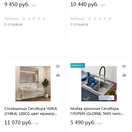
калакатта золотой с белыми
калакатта золотой с белыми
9 450 руб.
10 440 руб.
полотенцедержателями
полотенцедержателями
/ шт
/ шт
Рейтинг:
Рейтинг:
0 отзывов
0 отзывов
В корзину
В корзину
НОВИНКА
Столешница Ceruttispa ЧИКА
Мойка кухонная Ceruttispa
(CHIKA) 100CG цвет мрамор
ГЛОРИЯ (GLORIA) 5045 nano
калакатта золотой с белыми
embos (матовый хром) из
11 070 руб.
5 490 руб.
полотенцедержателями
нержавеющей стали
/ шт
/ шт
(500х450х220)