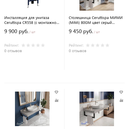
Инсталляция для унитаза
Столешница Ceruttispa МИМИ
Ceruttispa CR558 (с монтажной
(MiMi) 80GM цвет серый
трубой)
мрамор с черными
9 900 руб.
9 450 руб.
полотенцедержателями
/ шт
/ шт
Рейтинг:
Рейтинг:
0 отзывов
0 отзывов
В корзину
В корзину