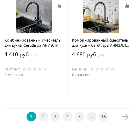
Комбинированный смеситель
Комбинированный смеситель
для кухни Ceruttispa АНИЭЛЛО
для кухни Ceruttispa АНИЭЛЛО
B (ANIELLO B) из нержавеющей
GG (ANIELLO GG) из
4 410 руб.
4 680 руб.
стали, цвет черный матовый
нержавеющей стали, цвет
/ шт
/ шт
графит
Рейтинг:
Рейтинг:
0 отзывов
0 отзывов
В корзину
В корзину
1
2
3
4
5
...
15