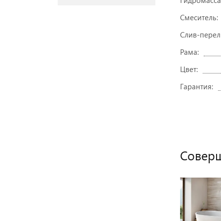
Гидромасса
Смеситель:
Слив-перел
Рама:
Цвет:
Гарантия:
Соверш