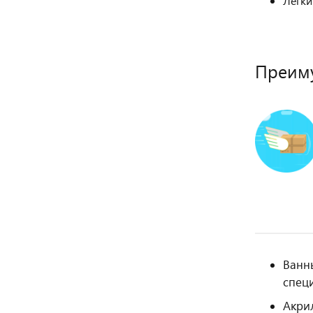
Легки
Преиму
Ванн
спец
Акрил