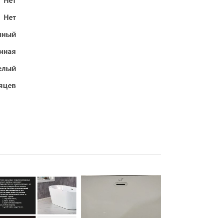
Нет
Нет
енный
нная
елый
яцев