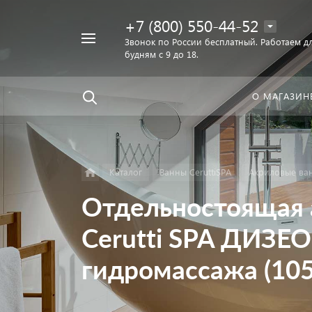
+7 (800) 550-44-52
Например,
Звонок по России бесплатный. Работаем дл
Найти
будням с 9 до 18.
унитаз
в каталоге
О МАГАЗИН
Каталог
Ванны CeruttiSPA
Акриловые ван
Отдельностоящая 
Cerutti SPA ДИЗЕО 
гидромассажа (105