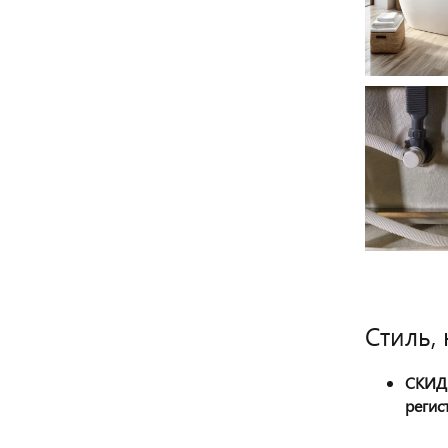
Стиль,
СКИДК
регис