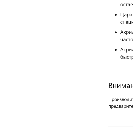
остае
Цара
спец
Акри
часто
Акри
быст
Вниман
Производит
предварите