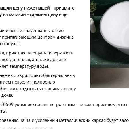
нашли цену ниже нашей - пришлите
у на магазин - сделаем цену еще
ий и ясный силуэт ванны d'Iseo
т притягивающим центром дизайна
о санузла.
ая, приятная на ощупь поверхность
 всегда теплая, а так же дольше
няет температуру воды.
нежный акрил с антибактериальным
тием позволит полностью
абиться и отдохнуть принимая ванну
я дома.
o 10509 укомплектована встроенным сливом-переливом, что 
ты.
ованная чаша и усиленный металлический каркас будут зало