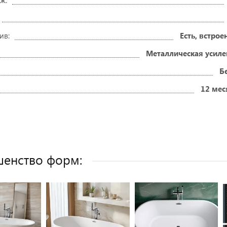
ж:
ив:
Есть, встро
Металлическая усиле
Б
12 мес
енство форм: