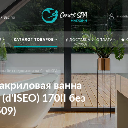
Личны
я Вас по
Е
КАТАЛОГ ТОВАРОВ
ДОСТАВКА И ОПЛАТА
ны без гидромассажа CeruttiSPA
акриловая ванна
(d'ISEO) 170II без
09)