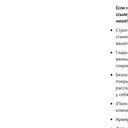
Если 
ссылк
ниже!
Строг
стане
вашег
Гладк
ванны
сохра
Белос
покры
рассл
у себ
d'Ise
комна
Армир