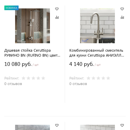
НОВИНКА
Душевая стойка Ceruttispa
Комбинированный смеситель
РУФИНО BN (RUFINO BN) цвет
для кухни Ceruttispa АНИЭЛЛО
матовый никель, 12109
BN (ANIELLO BN) из
10 080 руб.
4 140 руб.
нержавеющей стали, цвет
/ шт
/ шт
матовый никель
Рейтинг:
Рейтинг:
0 отзывов
0 отзывов
В корзину
В корзину