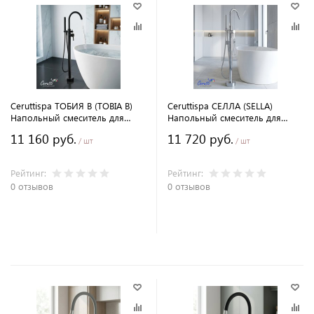
Ceruttispa ТОБИЯ B (TOBIA B)
Ceruttispa СЕЛЛА (SELLA)
Напольный смеситель для
Напольный смеситель для
отдельностоящей ванны,
отдельностоящей ванны
11 160 руб.
11 720 руб.
черный
/ шт
/ шт
Рейтинг:
Рейтинг:
0 отзывов
0 отзывов
В корзину
В корзину