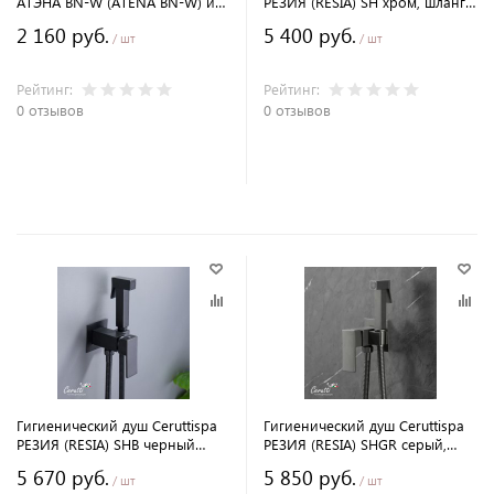
АТЭНА BN-W (ATENA BN-W) из
РЕЗИЯ (RESIA) SH хром, шланг
нержавеющей стали, цвет
120 см
2 160 руб.
5 400 руб.
матовый никель, излив гибкий
/ шт
/ шт
белый
Рейтинг:
Рейтинг:
0 отзывов
0 отзывов
В корзину
В корзину
Гигиенический душ Ceruttispa
Гигиенический душ Ceruttispa
РЕЗИЯ (RESIA) SHB черный
РЕЗИЯ (RESIA) SHGR серый,
матовый, шланг 120 см
шланг 120 см
5 670 руб.
5 850 руб.
/ шт
/ шт