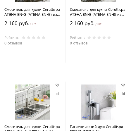
Смеситель для кухни Ceruttispa
Смеситель для кухни Ceruttispa
АТЭНА BN-G (ATENA BN-G) из
АТЭНА BN-B (ATENA BN-B) из
нержавеющей стали, цвет
нержавеющей стали, цвет
2 160 руб.
2 160 руб.
матовый никель, излив гибкий
матовый никель, излив гибкий
/ шт
/ шт
серый
черный
Рейтинг:
Рейтинг:
0 отзывов
0 отзывов
В корзину
В корзину
Смеситель для кухни Ceruttispa
Гигиенический душ Ceruttispa