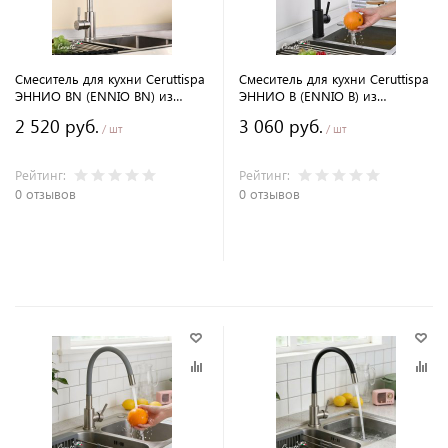
Смеситель для кухни Ceruttispa
Смеситель для кухни Ceruttispa
ЭННИО BN (ENNIO BN) из
ЭННИО B (ENNIO B) из
нержавеющей стали, цвет
нержавеющей стали, цвет
2 520 руб.
3 060 руб.
матовыйникель, с выдвижным
черный матовый с выдвижным
/ шт
/ шт
изливом.
изливом.
Рейтинг:
Рейтинг:
0 отзывов
0 отзывов
В корзину
В корзину