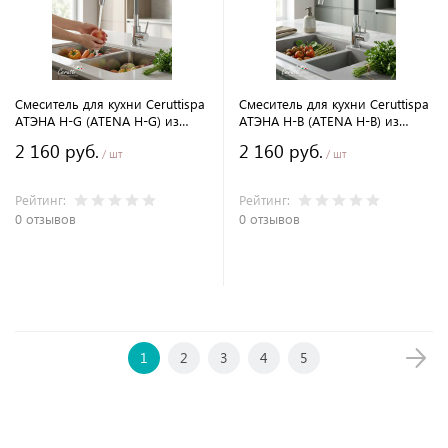
Смеситель для кухни Ceruttispa
Смеситель для кухни Ceruttispa
АТЭНА H-G (ATENA H-G) из
АТЭНА H-B (ATENA H-B) из
нержавеющей стали, цвет
нержавеющей стали, цвет
2 160 руб.
2 160 руб.
хром, излив гибкий серый
хром, излив гибкий черный
/ шт
/ шт
Рейтинг:
Рейтинг:
0 отзывов
0 отзывов
В корзину
В корзину
1
2
3
4
5