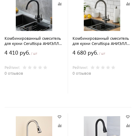
Комбинированный смеситель
Комбинированный смеситель
для кухни Ceruttispa АНИЭЛЛО
для кухни Ceruttispa АНИЭЛЛО
B (ANIELLO B) из нержавеющей
GG (ANIELLO GG) из
4 410 руб.
4 680 руб.
стали, цвет черный матовый
нержавеющей стали, цвет
/ шт
/ шт
графит
Рейтинг:
Рейтинг:
0 отзывов
0 отзывов
В корзину
В корзину