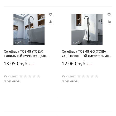
Ceruttispa ТОБИЯ (TOBIA)
Ceruttispa ТОБИЯ GG (TOBIA
Напольный смеситель для
GG) Напольный смеситель для
отдельностоящей ванны, цвет
отдельностоящей ванны, цвет
13 050 руб.
12 060 руб.
хром
графит
/ шт
/ шт
Рейтинг:
Рейтинг:
0 отзывов
0 отзывов
В корзину
В корзину