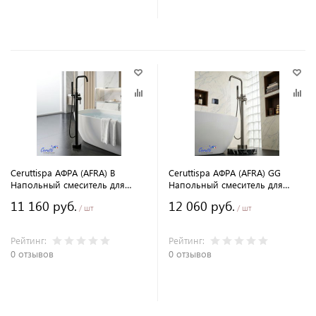
В корзину
В корзину
Ceruttispa АФРА (AFRA) B
Ceruttispa АФРА (AFRA) GG
Напольный смеситель для
Напольный смеситель для
отдельностоящей ванны, цвет
отдельностоящей ванны, цвет
11 160 руб.
12 060 руб.
черный матовый
графит
/ шт
/ шт
Рейтинг:
Рейтинг:
0 отзывов
0 отзывов
В корзину
В корзину