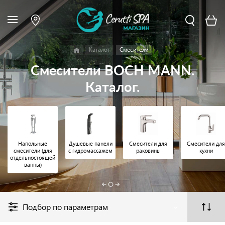
Каталог
Смесители
Смесители BOCH MANN.
Каталог.
Напольные
Душевые панели
Смесители для
Смесители для
смесители (для
с гидромассажем
раковины
кухни
отдельностоящей
ванны)
Подбор по параметрам