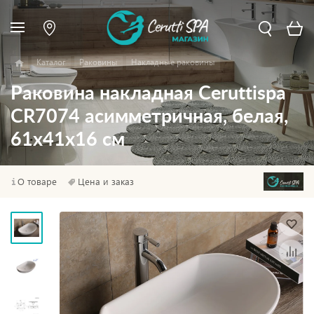
Каталог
Раковины
Накладные раковины
Раковина накладная Ceruttispa
CR7074 асимметричная, белая,
61х41х16 см
О товаре
Цена и заказ