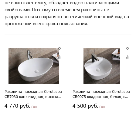
не впитывает влагу, обладает водоотталкивающими
свойствами. Поэтому со временем раковины не
разрушаются и сохраняют эстетический внешний вид на
протяжении всего срока пользования.
Раковина накладная Ceruttispa
Раковина накладная Ceruttispa
CR7030 каплевидная, высокая,
CR0075 квадратная, белая, с
белая, 66х44х16,5 см
отверстием под смеситель,
4 770 руб.
4 500 руб.
40х40х12 см
/ шт
/ шт