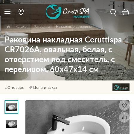
Каталог
Раковины
Накладные раковины
Раковина накладная Ceruttispa
CR7026A, овальная, белая, с
отверстием под смеситель, с
переливом, 60х47х14 см
О товаре
Цена и заказ