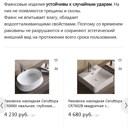
Фаянсовые изделия
устойчивы к случайным ударам
. На
них не появляются трещины и сколы.
Фаянс не впитывает влагу, обладает
водоотталкивающими свойствами. Поэтому со временем
раковины не разрушаются и сохраняют эстетический
внешний вид на протяжении всего срока пользования.
Раковина накладная Ceruttispa
Раковина накладная Ceruttispa
CR0060 овальная, глубокая,
CR7602B квадратная с
белая, 58х43х16 см
отверстием для смесителя,
4 230 руб.
4 680 руб.
42х42, 12,5 см
/ шт
/ шт