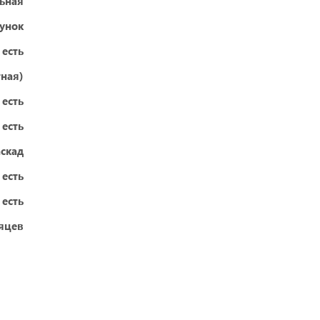
ьная
сунок
есть
ная)
есть
есть
аскад
есть
есть
яцев