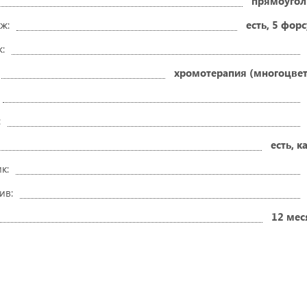
прямоугол
ж:
есть, 5 фор
:
хромотерапия (многоцвет
:
есть, к
к:
ив:
12 мес