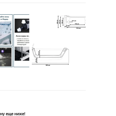
ену еще ниже!