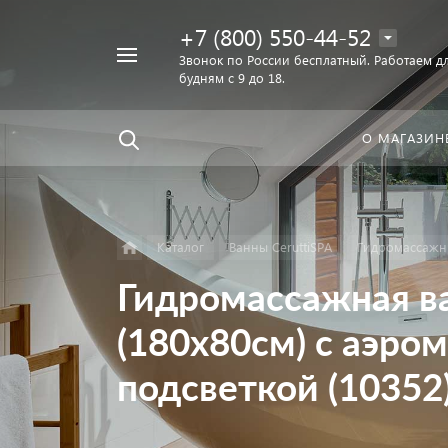
+7 (800) 550-44-52
Например,
Звонок по России бесплатный. Работаем дл
Найти
будням с 9 до 18.
унитаз
в каталоге
О МАГАЗИН
Каталог
Ванны CeruttiSPA
Гидромассажны
Гидромассажная ва
(180х80см) с аэро
подсветкой (10352