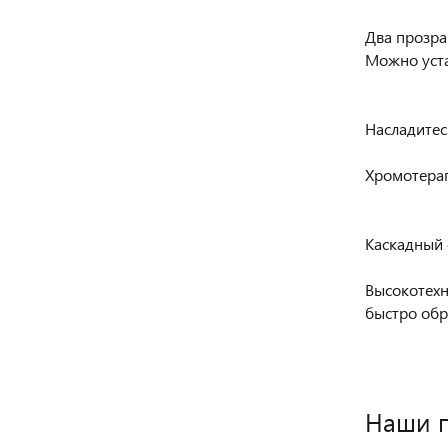
Два прозра
Можно уста
Насладитес
Хромотерап
Каскадный 
Высокотехн
быстро обр
Наши 