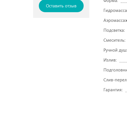
Форма:
Оставить отзыв
Гидромасса
Аэромассаж
Подсветка:
Смеситель:
Ручной душ
Излив:
Подголовни
Слив-перел
Гарантия: