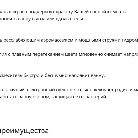
чных экрана подчеркнут красоту Вашей ванной комнаты.
новить ванну в угол или вдоль стены.
ь расслабляющим аэромассажем и мощными струями гидрома
ия с плавным перетеканием цвета мгновенно снимает напря
смеситель быстро и бесшумно наполнит ванну.
ологичный электронный пульт не только включает радио и мас
аботать ванну озоном, защищая ее от бактерий.
преимущества