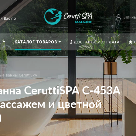
Личны
я Вас по
Е
КАТАЛОГ ТОВАРОВ
ДОСТАВКА И ОПЛАТА
е ванны CeruttiSPA
нна CeruttiSPA C-453A
массажем и цветной
)