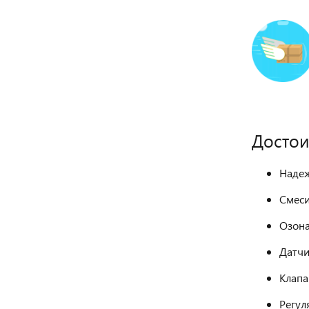
Достои
Надеж
Смеси
Озон
Датчи
Клапа
Регул