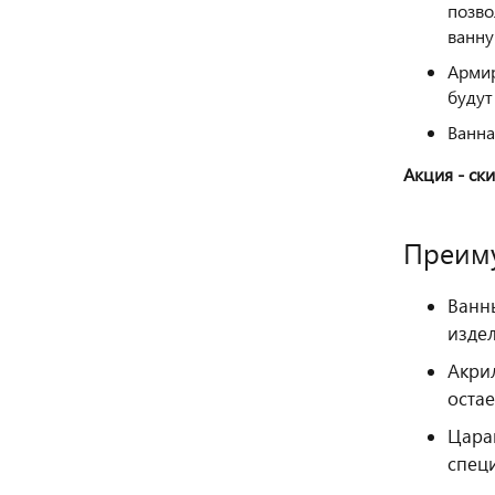
позво
ванну
Армир
будут
Ванна
Акция - ски
Преиму
Ванн
изде
Акрил
остае
Цара
спец