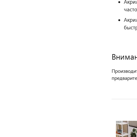
Акри
часто
Акри
быст
Вниман
Производит
предварите