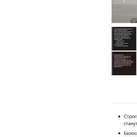
Строг
стану
Белос