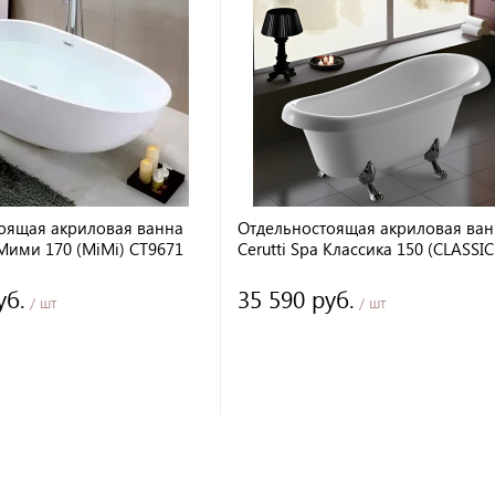
оящая акриловая ванна
Отдельностоящая акриловая ван
 Мими 170 (MiMi) CT9671
Cerutti Spa Классика 150 (CLASSIC
ассажа
на львиных лапах (хром) без
гидромассажа
уб.
35 590 руб.
/ шт
/ шт