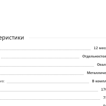
еристики
12 мес
Отдельносто
Овал
Металличе
ив:
В компл
17
7
5