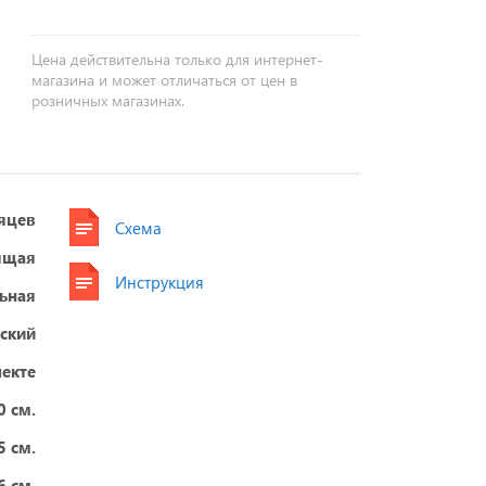
Цена действительна только для интернет-
магазина и может отличаться от цен в
розничных магазинах.
яцев
Схема
ящая
Инструкция
ьная
ский
екте
0 см.
5 см.
6 см.