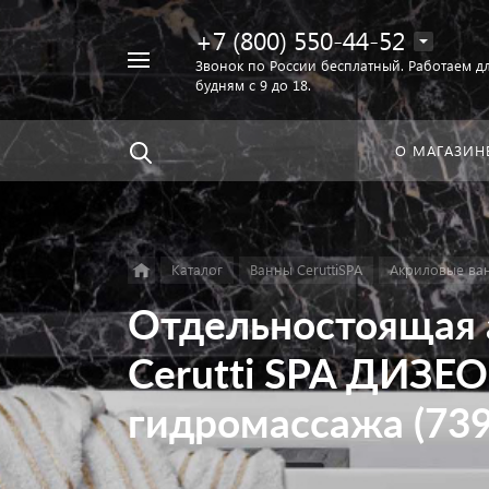
+7 (800) 550-44-52
Например,
Звонок по России бесплатный. Работаем дл
Найти
будням с 9 до 18.
унитаз
в каталоге
О МАГАЗИН
Каталог
Ванны CeruttiSPA
Акриловые ван
Отдельностоящая 
Cerutti SPA ДИЗЕО 
гидромассажа (739