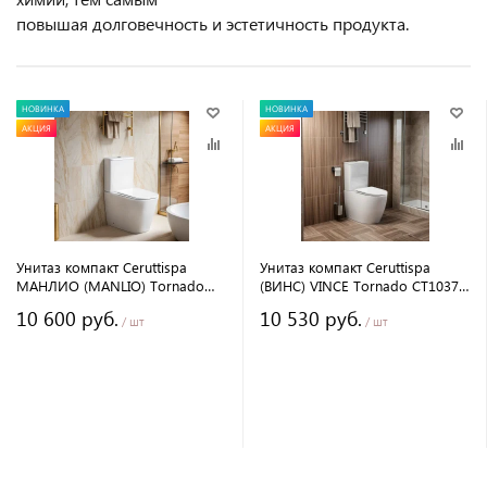
повышая долговечность и эстетичность продукта.
НОВИНКА
НОВИНКА
АКЦИЯ
АКЦИЯ
Унитаз компакт Ceruttispa
Унитаз компакт Ceruttispa
МАНЛИО (MANLIO) Tornado
(ВИНС) VINCE Tornado CT10373
CT10618 (630х350х805)
(630х350х795) безободковый с
10 600 руб.
10 530 руб.
безободковый с микролифтом
микролифтом и
/ шт
/ шт
и быстросъемным сиденьем
быстросъемным сиденьем