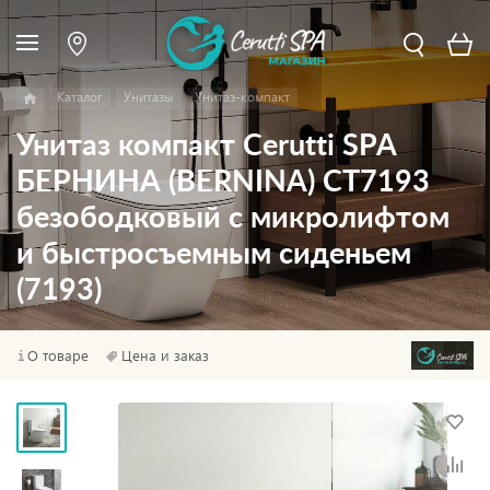
Каталог
Унитазы
Унитаз-компакт
Унитаз компакт Cerutti SPA
БЕРНИНА (BERNINA) CT7193
безободковый с микролифтом
и быстросъемным сиденьем
(7193)
О товаре
Цена и заказ