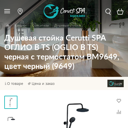
Каталог
Смесители
Душевые стойки
Душевая стойка Cerutti SPA
ОГЛИО B TS (OGLIO B TS)
черная с термостатом BM9649,
цвет черный (9649)
О товаре
Цена и заказ