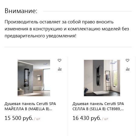
Внимание:
Производитель оставляет за собой право вносить
изменения в конструкцию и комплектацию моделей без
предварительного уведомления!
Душевая панель Cerutti SPA
Душевая панель Cerutti SPA
МАЙЕЛЛА B (MAIELLA B)
СЕЛЛА B (SELLA B) CT8989,
CT8985, с полкой, цвет черный,
черный, 135х35 см
15 500 руб.
16 430 руб.
130х35 см
/ шт
/ шт