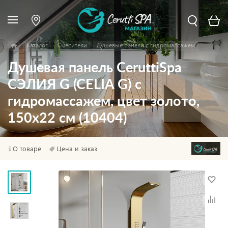
Каталог
Смесители
Душевые панели с гидромассажем
Душевая панель CeruttiSpa
СЭЛИЯ G (CELIA G) с
гидромассажем, цвет золото,
150х22 см (10404)
О товаре
Цена и заказ