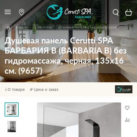
Каталог
Смесители
Душевые панели с гидромассажем
Душевая панель Cerutti SPA
БАРБАРИЯ B (BARBARIA B) без
гидромассажа, черная, 135х16
см. (9657)
О товаре
Цена и заказ