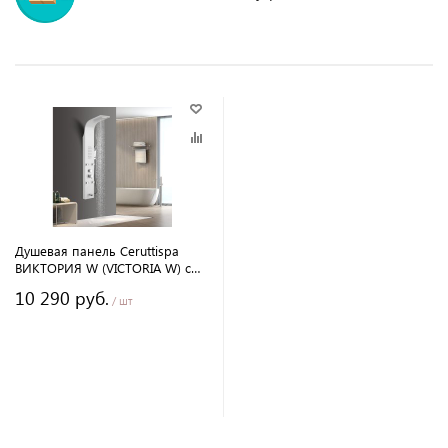
Душевая панель Ceruttispa
ВИКТОРИЯ W (VICTORIA W) с
гидромассажем, цвет белый,
10 290 руб.
150х22 см
/ шт