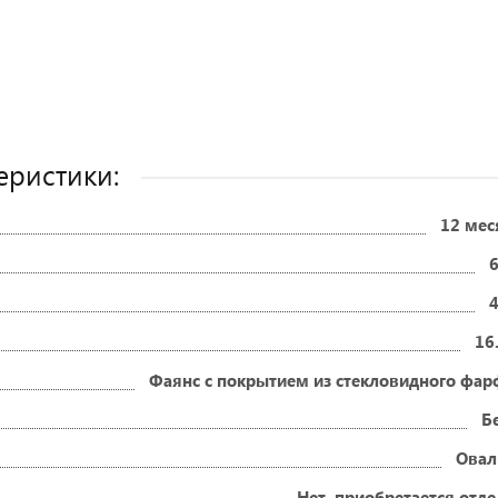
еристики:
12 мес
16
Фаянс с покрытием из стекловидного фар
Б
Овал
Нет, приобретается отд