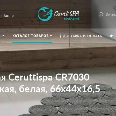
Личны
я Вас по
Е
КАТАЛОГ ТОВАРОВ
ДОСТАВКА И ОПЛАТА
я Ceruttispa CR7030
кая, белая, 66х44х16,5