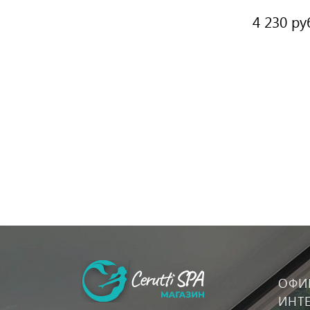
46х33х13.5 
4 230 ру
ОФИ
ИНТ