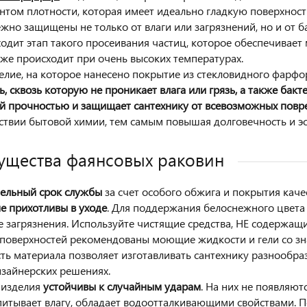
том плотности, которая имеет идеально гладкую поверхност
ежно защищены не только от влаги или загрязнений, но и от 
ходит этап такого просеивания частиц, которое обеспечивает
же происходит при очень высоких температурах.
делие, на которое нанесено покрытие из стекловидного фарф
ь, сквозь которую не проникает влага или грязь, а также бакт
й прочностью и защищает сантехнику от всевозможных пов
ствии бытовой химии, тем самым повышая долговечность и эс
щества фаянсовых раковин
ельный срок службы
за счет особого обжига и покрытия каче
е прихотливы в уходе
. Для поддержания белоснежного цвета 
е загрязнения. Используйте чистящие средства, НЕ содержащи
поверхностей рекомендованы моющие жидкости и гели со зн
ть материала позволяет изготавливать сантехнику разнообр
изайнерских решениях.
 изделия
устойчивы к случайным ударам
. На них не появляют
питывает влагу, обладает водоотталкивающими свойствами. 