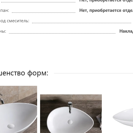
пан:
Нет, приобретается отд
од смеситель:
ны:
Накла
енство форм: