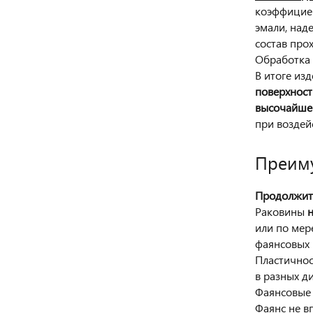
коэффициен
эмали, над
состав про
Обработка 
В итоге из
поверхност
высочайше
при воздей
Преиму
Продолжит
Раковины
н
или по мер
фаянсовых 
Пластичнос
в разных д
Фаянсовые
Фаянс не в