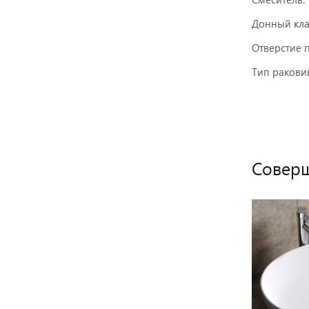
Донный кла
Отверстие п
Тип ракови
Соверш