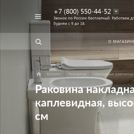
+7 (800) 550-44-52
Например,
Звонок по России бесплатный. Работаем дл
Найти
будням с 9 до 18.
унитаз
в каталоге
О МАГАЗИН
Каталог
Раковины
Накладные раковины
Раковина накладна
каплевидная, высо
см