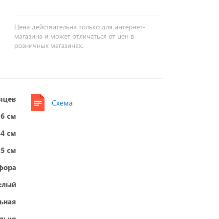
Цена действительна только для интернет-
магазина и может отличаться от цен в
розничных магазинах.
яцев
Схема
66 см
44 см
.5 см
фора
елый
ьная
ельно