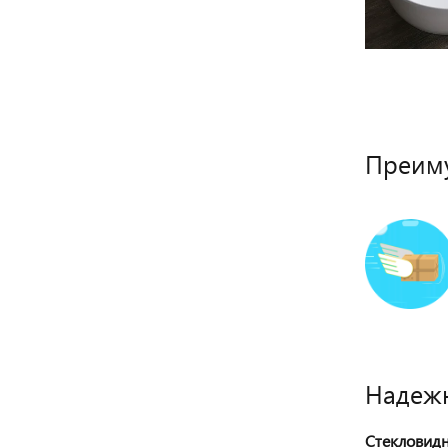
Преиму
Надежн
Стекловид