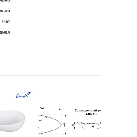
ельно
Нет
дная