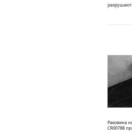
разрушаютс
Раковина на
CR0078B пр