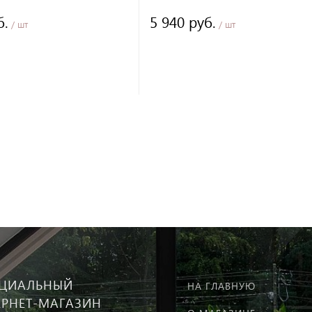
см
черный, 45,5х32х13,5 см
б.
5 940 руб.
/ шт
/ шт
ЦИАЛЬНЫЙ
НА ГЛАВНУЮ
ЕРНЕТ-МАГАЗИН