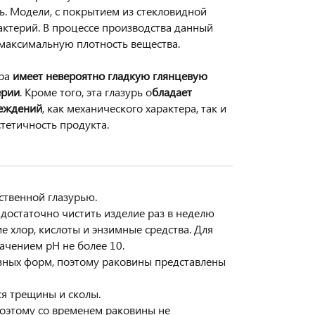
ь. Модели, с покрытием из стекловидной
бактерий. В процессе производства данный
 максимальную плотность вещества.
ора
имеет невероятно гладкую глянцевую
ерии
. Кроме того, эта глазурь о
бладает
реждений
, как механического характера, так и
тетичность продукта.
ственной глазурью.
достаточно чистить изделие раз в неделю
е хлор, кислоты и энзимные средства. Для
ачением pH не более 10.
азных форм, поэтому раковины представлены
ся трещины и сколы.
Поэтому со временем раковины не