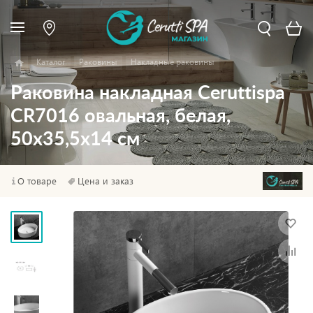
Каталог
Раковины
Накладные раковины
Раковина накладная Ceruttispa
CR7016 овальная, белая,
50х35,5х14 см
О товаре
Цена и заказ