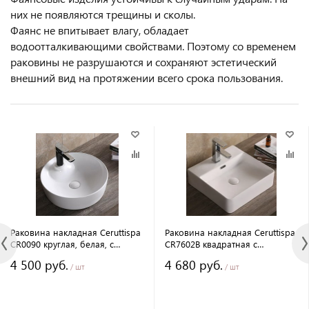
них не появляются трещины и сколы.
Фаянс не впитывает влагу, обладает
водоотталкивающими свойствами. Поэтому со временем
раковины не разрушаются и сохраняют эстетический
внешний вид на протяжении всего срока пользования.
Раковина накладная Ceruttispa
Раковина накладная Ceruttispa
CR0090 круглая, белая, с
CR7602B квадратная с
отверстием под смеситель,
отверстием для смесителя,
4 500 руб.
4 680 руб.
44х44х13 см
42х42, 12,5 см
/ шт
/ шт