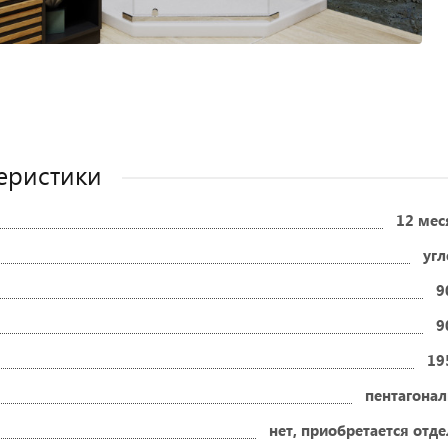
еристики
12 мес
угл
9
9
19
пентагонал
нет, приобретается отд