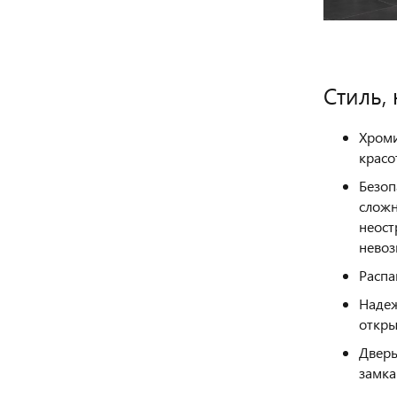
Cтиль,
Хроми
красо
Безоп
сложн
неост
невоз
Распа
Надеж
откры
Дверь
замка