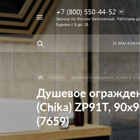
+7 (800) 550-44-52
Например,
Звонок по России бесплатный. Работаем дл
Найти
будням с 9 до 18.
унитаз
в каталоге
О МАГАЗИН
Каталог
Душевые ограждения, уголки и по
Душевое огражден
(Chika) ZP91T, 90x
(7659)