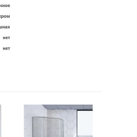
чное
хром
шная
нет
нет