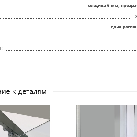
толщина 6 мм, прозра
одна распа
:
ш:
ие к деталям