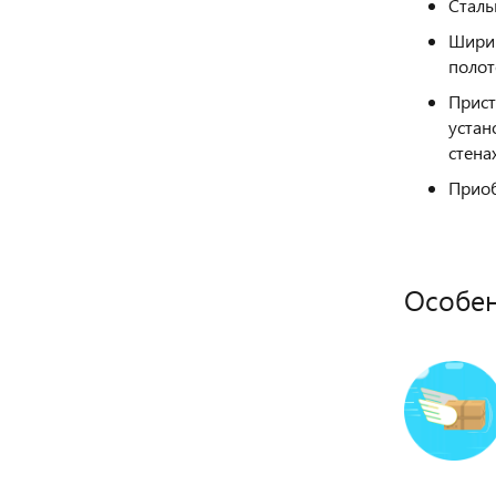
Сталь
Ширин
полот
Прист
устан
стенах
Приоб
Особе