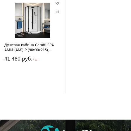
Душевая кабина Cerutti SPA
АМИ (AMI) P (90х90х215),
тропический душ, угловая, с
41 480 руб.
крышей
/ шт