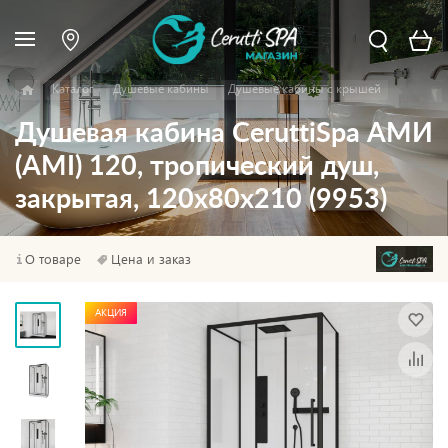
Каталог
Душевые кабины
Душевые кабины с крышей
Душевая кабина CeruttiSpa АМИ
(AMI) 120, тропический душ,
закрытая, 120х80х210 (9953)
О товаре
Цена и заказ
АКЦИЯ