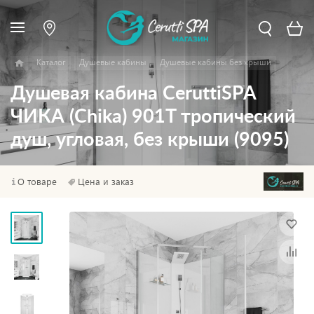
Каталог
Душевые кабины
Душевые кабины без крыши
Душевая кабина CeruttiSPA
ЧИКА (Chika) 901T тропический
душ, угловая, без крыши (9095)
О товаре
Цена и заказ