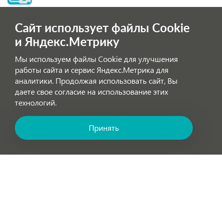
Сайт использует файлы Cookie
Побьем любую цену конкурента
и Яндекс.Метрику
Мы используем файлы Cookie для улучшения
Надежность и безопасность:
работы сайта и сервис Яндекс.Метрика для
аналитики. Продолжая использовать сайт, Вы
Стальные петли Acciaio puro.
даете свое согласие на использование этих
Низкий не скользкий акриловый поддон.
технологий.
Алюминиевый хромированный профиль.
Принять
Безопасное стекло, 6 мм.
Позвоните нам! Звонок бесплатный по России!
Удобная стальная ручка Acciaio puro
-полотенцедержатель (30 см).
Задние стенки - стекло, Bianco profondo ультра
белого цвета.