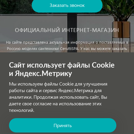
Заказать звонок
ОФИЦИАЛЬНЫЙ ИНТЕРНЕТ-МАГАЗИН
На сайте представлена актуальная информация о поставляемых в
Россию моделях сантехники CeruttiSPA. У нас вы можете заказать
сантехнику с доставкой и, при необходимости, монтажем.
Сайт использует файлы Cookie
и Яндекс.Метрику
Внимание!
Цены, указанные на сайте, не являются публичной
офертой!
Мы используем файлы Cookie для улучшения
работы сайта и сервис Яндекс.Метрика для
аналитики. Продолжая использовать сайт, Вы
Обработка персональных данных
даете свое согласие на использование этих
технологий.
Принять
Позвоните нам! Звонок бесплатный по России!