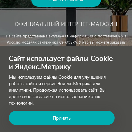
ОФИЦИАЛЬНЫЙ ИНТЕРНЕТ-МАГАЗИН
На сайте представлена актуальная информация о поставляемых в
Россию моделях сантехники CeruttiSPA. У нас вы можете заказать
сантехнику с доставкой и, при необходимости, монтажем.
Сайт использует файлы Cookie
и Яндекс.Метрику
Внимание!
Цены, указанные на сайте, не являются публичной
офертой!
Мы используем файлы Cookie для улучшения
работы сайта и сервис Яндекс.Метрика для
аналитики. Продолжая использовать сайт, Вы
Обработка персональных данных
даете свое согласие на использование этих
технологий.
Принять
Позвоните нам! Звонок бесплатный по России!