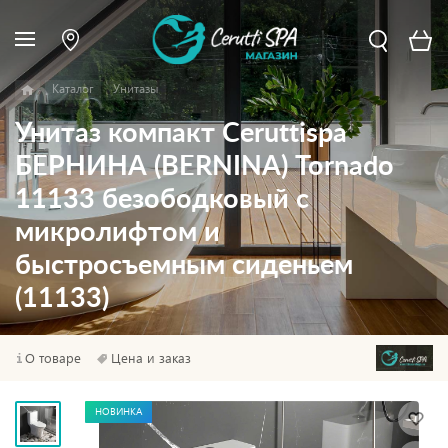
Каталог
Унитазы
Унитаз компакт Ceruttispa
БЕРНИНА (BERNINA) Tornado
11133 безободковый с
микролифтом и
быстросъемным сиденьем
(11133)
О товаре
Цена и заказ
НОВИНКА