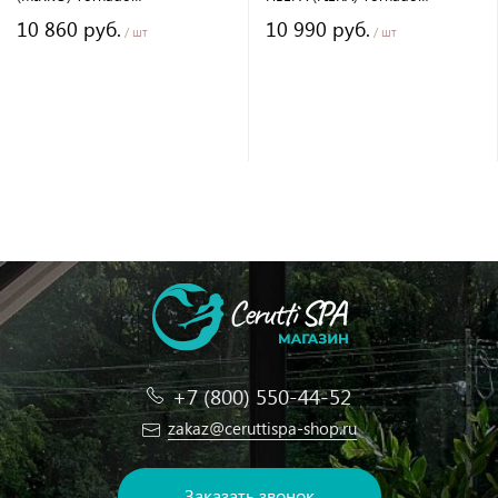
безободковый с микролифтом
безободковый с микролифтом
10 860 руб.
10 990 руб.
и быстросъемным сиденьем
и быстросъемным сиденьем
/ шт
/ шт
+7 (800) 550-44-52
zakaz@ceruttispa-shop.ru
Заказать звонок