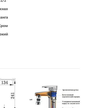
1/2"
жная
анга
Хром
окий