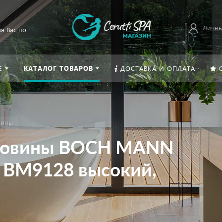
Личны
я Вас по
Е
КАТАЛОГ ТОВАРОВ
ДОСТАВКА И ОПЛАТА
вины
аковины BOCH MANN
 BM9128 высокий,