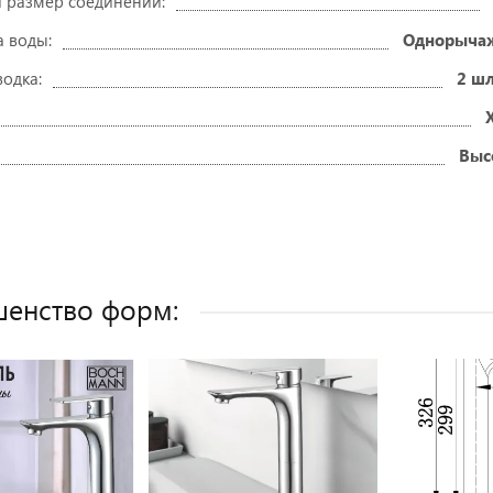
 размер соединений:
а воды:
Однорыча
водка:
2 шл
Выс
енство форм: