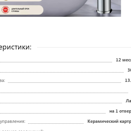
еристики:
12 мес
3
ва:
13
Ла
на 1 отве
 управления:
Керамический карт