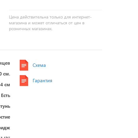
Цена действительна только для интернет-
магазина и может отличаться от цен в
розничных магазинах.
яцев
Схема
0 см.
Гарантия
.4 см
Есть
тунь
рстие
ридж