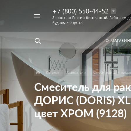
+7 (800) 550-44-52
Например,
Звонок по России бесплатный. Работаем дл
Найти
будням с 9 до 18.
унитаз
в каталоге
О МАГАЗИН
Каталог
Смесители
Смесители для рако
Смеситель для р
ДОРИС (DORIS) XL
цвет ХРОМ (9128)