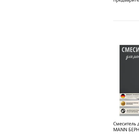
Смеситель 
MANN БЕРН
BM9629