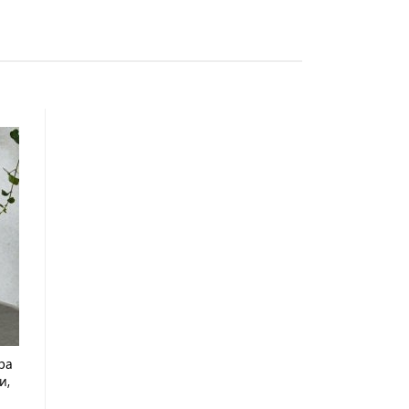
pa
и,