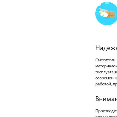
Надежн
Смесители 
материалом
эксплуатац
современны
работой, п
Вниман
Производит
предварите