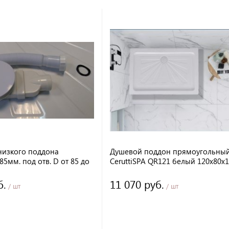
низкого поддона
Душевой поддон прямоугольны
D85мм. под отв. D от 85 до
CeruttiSPA QR121 белый 120х80х1
фрой D40мм. к поддонам
б.
11 070 руб.
/ шт
/ шт