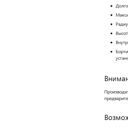
Долго
Макси
Радиу
Высот
Внутр
Борти
устан
Вниман
Производит
предварите
Возмож