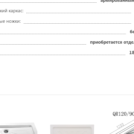
армированный
кий каркас:
ые ножки:
б
приобретается отд
18