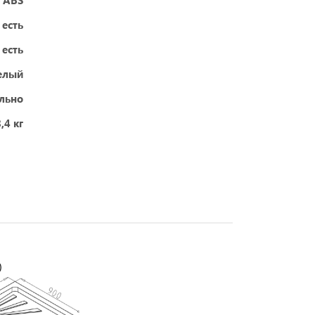
 ABS
есть
есть
елый
ельно
,4 кг