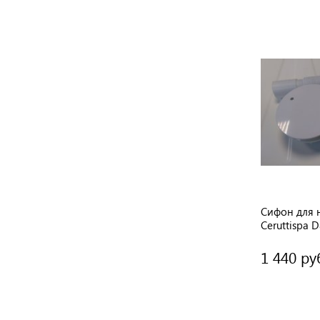
Сифон для 
Ceruttispa 
90мм. с го
Ceruttispa
1 440 ру