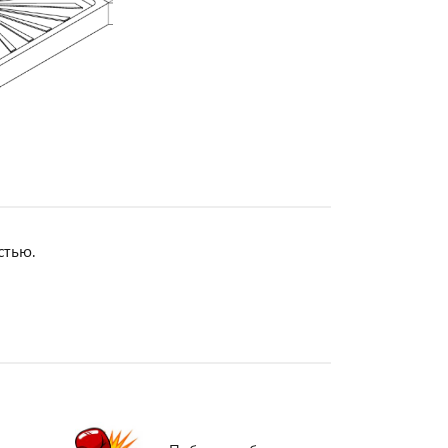
стью.