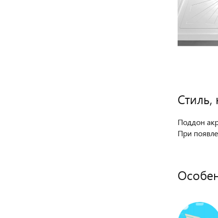
Стиль,
Поддон ак
При появле
Особе