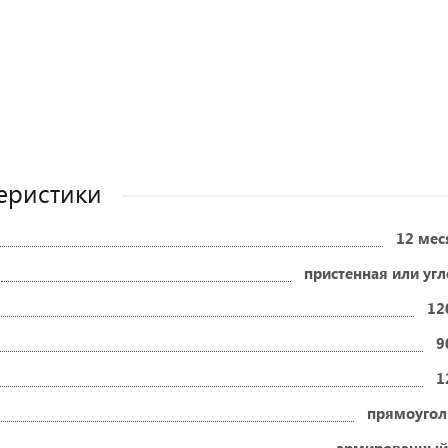
еристики
12 мес
пристенная или уг
12
9
1
прямоугол