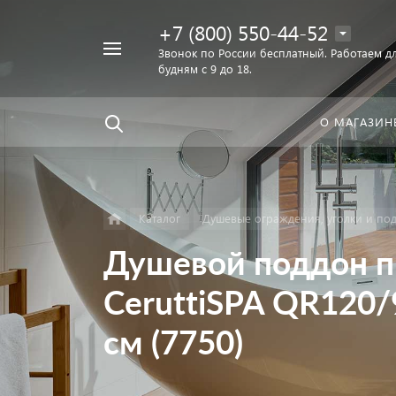
+7 (800) 550-44-52
Например,
Звонок по России бесплатный. Работаем дл
Найти
будням с 9 до 18.
унитаз
в каталоге
О МАГАЗИН
Каталог
Душевые ограждения, уголки и по
Душевой поддон 
CeruttiSPA QR120
см (7750)