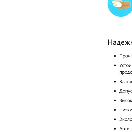
Надежн
Прочн
Устой
продо
Влаго
Допус
Высок
Низки
Эколо
Анти-