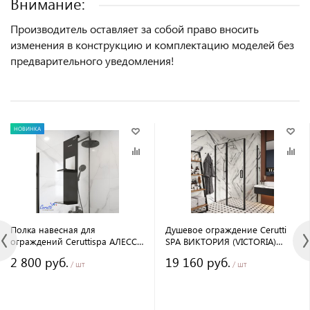
Внимание:
Производитель оставляет за собой право вносить
изменения в конструкцию и комплектацию моделей без
предварительного уведомления!
НОВИНКА
Полка навесная для
Душевое ограждение Cerutti
ограждений Ceruttispa АЛЕССА
SPA ВИКТОРИЯ (VICTORIA)
B (ALLESA B) черная
120B, 120х90 см, без поддона
2 800 руб.
19 160 руб.
/ шт
/ шт