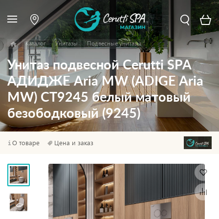
Каталог
Унитазы
Подвесные унитазы
Унитаз подвесной Cerutti SPA
АДИДЖЕ Aria MW (ADIGE Aria
MW) CT9245 белый матовый
безободковый (9245)
О товаре
Цена и заказ